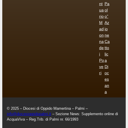
nt
Pa
ua
ol
rio
o”
M
Az
ad
io
on
ne
na
Ca
de
tto
i
lic
Po
a
ve
Di
ri
oc
es
an
a
© 2025 – Diocesi di Oppido Mamertina – Palmi –
info@diocesioppidopalmi.it
– Sezione News: Supplemento online di
AcquaViva – Reg.Trib. di Palmi nr. 66/1993