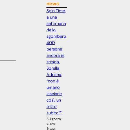
news
Spin Time,
a una
settimana
dallo
sgombero
400
persone
ancora in
strada.
Sorella
Adriana,
“non è
umano
lasciarle
così, un
tetto
subito””
6 Agosto
2026
È già