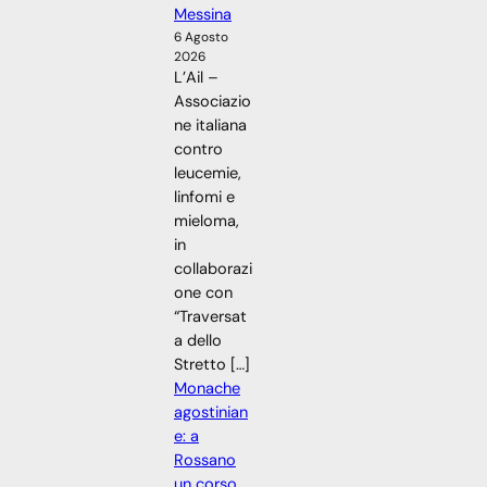
Messina
6 Agosto
2026
L’Ail –
Associazio
ne italiana
contro
leucemie,
linfomi e
mieloma,
in
collaborazi
one con
“Traversat
a dello
Stretto […]
Monache
agostinian
e: a
Rossano
un corso