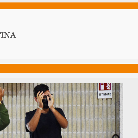
ws
Media
Documenti
Acqua Viva News
Contat