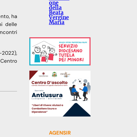
one
della
Beata
ento, ha
Vergine
Maria
i delle
ncontri
-2022),
 Centro
AGENSIR