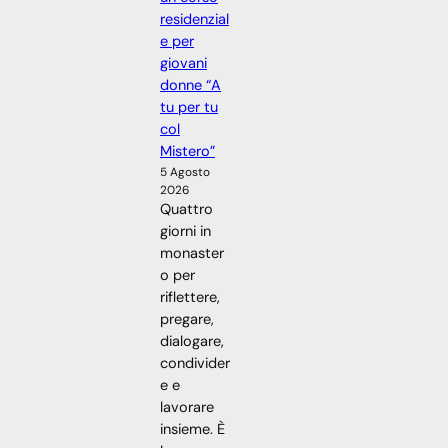
residenzial
e per
giovani
donne “A
tu per tu
col
Mistero”
5 Agosto
2026
Quattro
giorni in
monaster
o per
riflettere,
pregare,
dialogare,
condivider
e e
lavorare
insieme. È