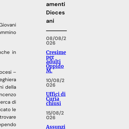
amenti
Dioces
ani
 Giovani
cammino
08/08/2
026
nche in
Cresime
per
adulti
Oppido
M.
iocesi –
reghiera
10/08/2
026
ni della
Uffici di
incenzo
Curia
cerca di
chiusi
icato le
15/08/2
itrovare
026
cependo
Assunzi