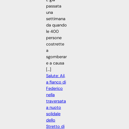
passata
una
settimana
da quando
le 400
persone
costrette
a
sgomberar
e a causa
[…]
Salute: Ail,
a fianco di
Federico
nella
traversata
a nuoto
solidale
dello
Stretto di