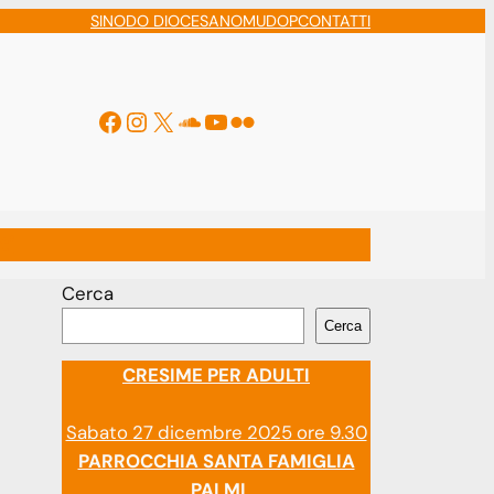
SINODO DIOCESANO
MUDOP
CONTATTI
Facebook
Instagram
X
Soundcloud
YouTube
Flickr
ti
Cerca
Cerca
CRESIME PER ADULTI
Sabato 27 dicembre 2025 ore 9.30
PARROCCHIA SANTA FAMIGLIA
PALMI