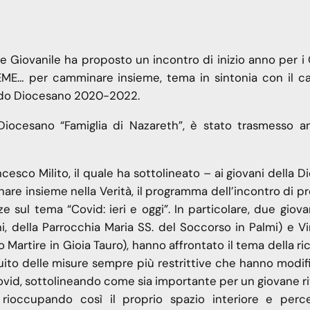
le Giovanile ha proposto un incontro di inizio anno per i
IEME… per camminare insieme, tema in sintonia con il 
inodo Diocesano 2020-2022.
 Diocesano “Famiglia di Nazareth”, è stato trasmesso a
esco Milito, il quale ha sottolineato – ai giovani della D
are insieme nella Verità, il programma dell’incontro di p
 sul tema “Covid: ieri e oggi”. In particolare, due giova
i, della Parrocchia Maria SS. del Soccorso in Palmi) e V
o Martire in Gioia Tauro), hanno affrontato il tema della ri
guito delle misure sempre più restrittive che hanno modif
Covid, sottolineando come sia importante per un giovane r
 rioccupando così il proprio spazio interiore e per