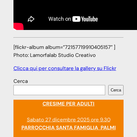
[flickr-album album=”72157719910405157″ ]
Photo: Lamorfalab Studio Creativo
Clicca qui per consultare la gallery su Flickr
Cerca
Cerca
CRESIME PER ADULTI
Sabato 27 dicembre 2025 ore 9.30
PARROCCHIA SANTA FAMIGLIA PALMI