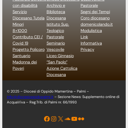
con disabilità
Archivio e
Pastorale
Servizio
Biblioteca
Segni dei Tempi
Diocesano Tutela
Diocesana
Coro diocesano
Minori
Istituto Sup.
domenicolando.it
8×1000
Teologico
Modulistica
Contributo CEI /
Pastorale
Link
Covid 19
Seminario
Informativa
Progetto Policoro
Vescovile
Privacy
Santuario
Liceo Ginnasio
Madonna dei
“San Paolo”
Poveri
Azione Cattolica
Diocesana
© 2025 – Diocesi di Oppido Mamertina – Palmi –
info@diocesioppidopalmi.it
– Sezione News: Supplemento online di
AcquaViva – Reg.Trib. di Palmi nr. 66/1993
Facebook
Instagram
X
Soundcloud
YouTube
Flickr