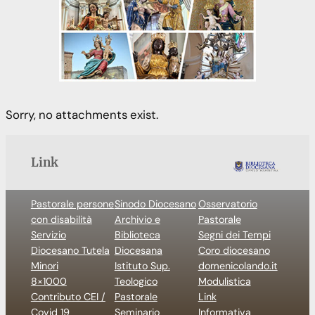
Sorry, no attachments exist.
Link
Pastorale persone
Sinodo Diocesano
Osservatorio
con disabilità
Archivio e
Pastorale
Servizio
Biblioteca
Segni dei Tempi
Diocesano Tutela
Diocesana
Coro diocesano
Minori
Istituto Sup.
domenicolando.it
8×1000
Teologico
Modulistica
Contributo CEI /
Pastorale
Link
Covid 19
Seminario
Informativa