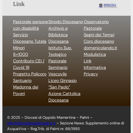
Link
Pastorale persone
Sinodo Diocesano
Osservatorio
con disabilità
Archivio e
Pastorale
Servizio
Biblioteca
Segni dei Tempi
Diocesano Tutela
Diocesana
Coro diocesano
Minori
Istituto Sup.
domenicolando.it
8×1000
Teologico
Modulistica
Contributo CEI /
Pastorale
Link
Covid 19
Seminario
Informativa
Progetto Policoro
Vescovile
Privacy
Santuario
Liceo Ginnasio
Madonna dei
“San Paolo”
Poveri
Azione Cattolica
Diocesana
© 2025 – Diocesi di Oppido Mamertina – Palmi –
info@diocesioppidopalmi.it
– Sezione News: Supplemento online di
AcquaViva – Reg.Trib. di Palmi nr. 66/1993