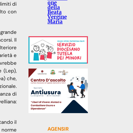
one
imiti di
della
lto con
Beata
Vergine
Maria
o grande
orsi. Il
teriore
arietà e
dovrebbe
e (Lep),
ea) che,
ionale.
anza di
elliana:
tando il
AGENSIR
le norme