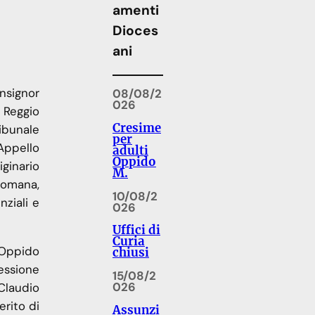
amenti
Dioces
ani
nsignor
08/08/2
026
i Reggio
Cresime
ibunale
per
’Appello
adulti
Oppido
ginario
M.
 Romana,
10/08/2
nziali e
026
Uffici di
Curia
 Oppido
chiusi
sessione
15/08/2
026
Claudio
rito di
Assunzi