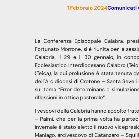
1 Febbraio 2024
Comunicati
La Conferenza Episcopale Calabra, pres
Fortunato Morrone, si è riunita per la sessi
Calabria, il 29 e il 30 gennaio, in conc
Ecclesiastico Interdiocesano Calabro (Teic
(Teica), la cui prolusione è stata tenuta 
dell’Arcidiocesi di Crotone – Santa Severi
sul tema “Error determinans e simulazione 
riflessioni in ottica pastorale”.
I vescovi della Calabria hanno accolto fra
– Palmi, che per la prima volta ha parteci
invernale è stato eletto il nuovo vicepres
Maniago, arcivescovo di Catanzaro – Squil