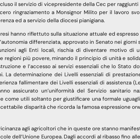
uso il servizio di vicepresidente della Cec per raggiunti l
cero ringraziamento a Monsignor Milito per il lavoro svo
nza ed a servizio della diocesi pianigiana.
abresi hanno riflettuto sulla situazione attuale ed espress
autonomia differenziata, approvato in Senato nei giorni sc
ioni agli Enti locali, rischia di diventare motivo di ul
e regioni più povere, minando il principio di unità e solid
istruzione e l’accesso ai servizi essenziali che lo Stato 
ni. La determinazione dei Livelli essenziali di prestazion
erienza fallimentare dei Livelli essenziali di assistenza (L
no assicurato un’uniformità del Servizio sanitario naz
come utili soltanto per giustificare una formale uguagli
cettabile disparità che ricorda la famosa espressione orw
cinanza agli agricoltori che in queste ore stanno manifes
icole dell’Unione Europea. Dagli accordi al ribasso fino al