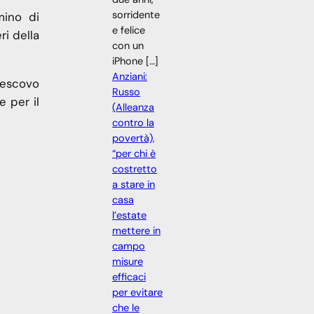
sorridente
mino di
e felice
ri della
con un
iPhone […]
Anziani:
Vescovo
Russo
e per il
(Alleanza
contro la
povertà),
“per chi è
costretto
a stare in
casa
l’estate
mettere in
campo
misure
efficaci
per evitare
che le