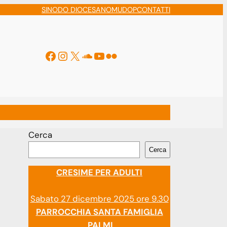
SINODO DIOCESANO
MUDOP
CONTATTI
Facebook
Instagram
X
Soundcloud
YouTube
Flickr
ti
Cerca
Cerca
CRESIME PER ADULTI
Sabato 27 dicembre 2025 ore 9.30
PARROCCHIA SANTA FAMIGLIA
PALMI