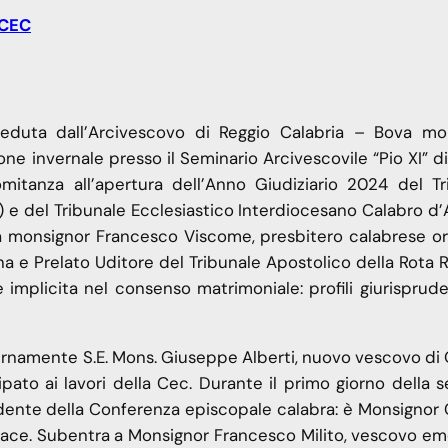
 CEC
ieduta dall’Arcivescovo di Reggio Calabria – Bova mo
one invernale presso il Seminario Arcivescovile “Pio XI” d
omitanza all’apertura dell’Anno Giudiziario 2024 del Tr
) e del Tribunale Ecclesiastico Interdiocesano Calabro d
da monsignor Francesco Viscome, presbitero calabrese ori
na e Prelato Uditore del Tribunale Apostolico della Rota
implicita nel consenso matrimoniale: profili giurisprude
ternamente S.E. Mons. Giuseppe Alberti, nuovo vescovo di
pato ai lavori della Cec. Durante il primo giorno della 
idente della Conferenza episcopale calabra: è Monsignor 
lace. Subentra a Monsignor Francesco Milito, vescovo eme