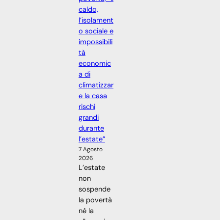
caldo,
l’isolament
o sociale e
impossibili
tà
economic
a di
climatizzar
e la casa
rischi
grandi
durante
l’estate”
7 Agosto
2026
L’estate
non
sospende
la povertà
né la