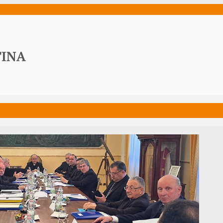
ws
Media
Documenti
Acqua Viva News
Contat