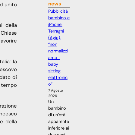
news
ed unito
Pubblicità
bambino e
iPhone:
i della
Terragni
 Chiese
(Agia),
favorire
“non
normalizzi
amo il
lia: la
baby
vescovo
sitting
dato di
elettronic
o”
l tempo
7 Agosto
2026
Un
razione
bambino
ancesco
di un’età
e della
apparente
inferiore ai
due anni,