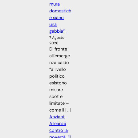
mura
domestich
e siano
una
gabbia”
7 Agosto
2026
Di fronte
all’emerge
nza caldo
“a livello
politico,
esistono
misure
spot e
limitate –
come il […]
Anziani:
Alleanza
contro la
povertà, “il