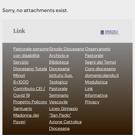
Sorry, no attachments exist.
Link
Pastorale persone
Sinodo Diocesano
Osservatorio
con disabilità
Archivio e
Pastorale
Servizio
Biblioteca
Segni dei Tempi
Diocesano Tutela
Diocesana
Coro diocesano
Minori
Istituto Sup.
domenicolando.it
8×1000
Teologico
Modulistica
Contributo CEI /
Pastorale
Link
Covid 19
Seminario
Informativa
Progetto Policoro
Vescovile
Privacy
Santuario
Liceo Ginnasio
Madonna dei
“San Paolo”
Poveri
Azione Cattolica
Diocesana