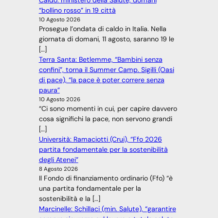
Caldo: ministero della Salute, domani
“bollino rosso” in 19 città
10 Agosto 2026
Prosegue l’ondata di caldo in Italia. Nella
giornata di domani, 11 agosto, saranno 19 le
[…]
Terra Santa: Betlemme, “Bambini senza
confini”, torna il Summer Camp. Sigilli (Oasi
di pace), “la pace è poter correre senza
paura”
10 Agosto 2026
“Ci sono momenti in cui, per capire davvero
cosa significhi la pace, non servono grandi
[…]
Università: Ramaciotti (Crui), “Ffo 2026
partita fondamentale per la sostenibilità
degli Atenei”
8 Agosto 2026
Il Fondo di finanziamento ordinario (Ffo) “è
una partita fondamentale per la
sostenibilità e la […]
Marcinelle: Schillaci (min. Salute), “garantire