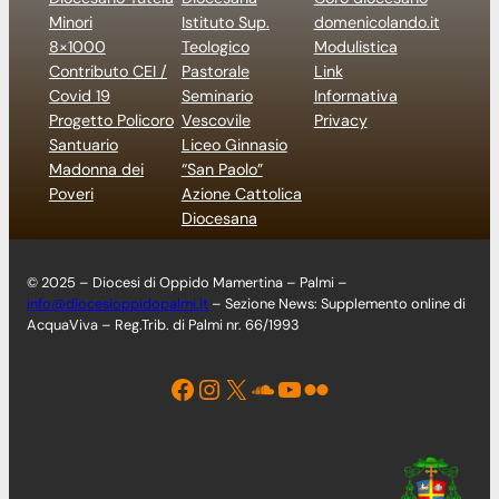
Minori
Istituto Sup.
domenicolando.it
8×1000
Teologico
Modulistica
Contributo CEI /
Pastorale
Link
Covid 19
Seminario
Informativa
Progetto Policoro
Vescovile
Privacy
Santuario
Liceo Ginnasio
Madonna dei
“San Paolo”
Poveri
Azione Cattolica
Diocesana
© 2025 – Diocesi di Oppido Mamertina – Palmi –
info@diocesioppidopalmi.it
– Sezione News: Supplemento online di
AcquaViva – Reg.Trib. di Palmi nr. 66/1993
Facebook
Instagram
X
Soundcloud
YouTube
Flickr