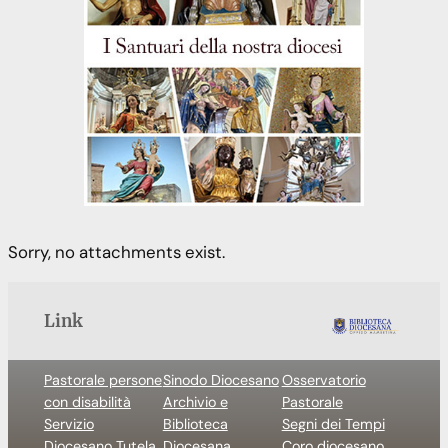
Sorry, no attachments exist.
Link
Pastorale persone
Sinodo Diocesano
Osservatorio
con disabilità
Archivio e
Pastorale
Servizio
Biblioteca
Segni dei Tempi
Diocesano Tutela
Diocesana
Coro diocesano