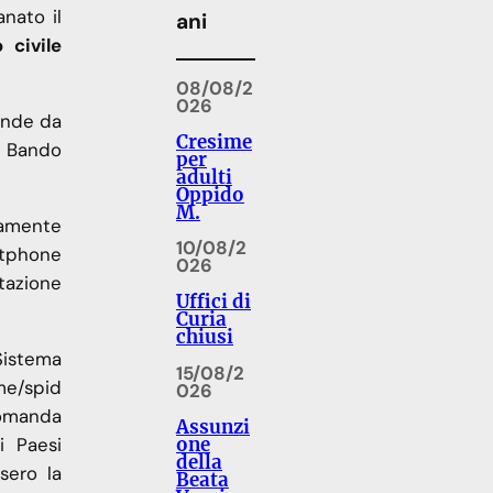
anato il
ani
 civile
08/08/2
026
mande da
Cresime
ul Bando
per
adulti
Oppido
M.
vamente
10/08/2
rtphone
026
tazione
Uffici di
Curia
chiusi
 Sistema
15/08/2
rme/spid
026
 Domanda
Assunzi
i Paesi
one
della
sero la
Beata