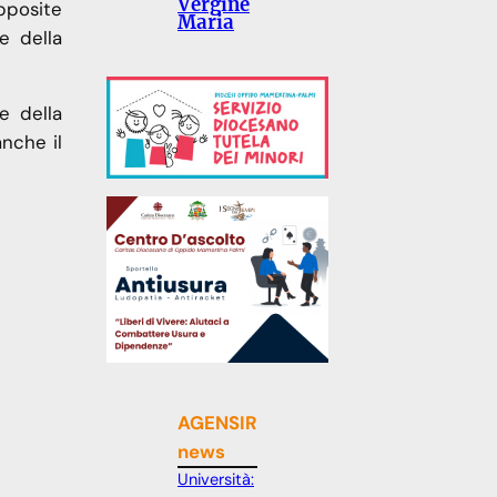
Vergine
apposite
Maria
e della
e della
nche il
AGENSIR
news
Università: