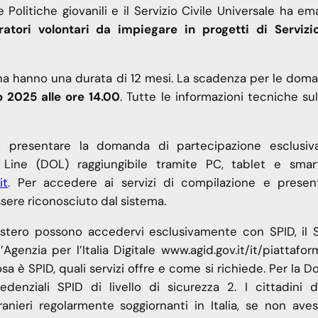
Politiche giovanili e il Servizio Civile Universale ha em
tori volontari da impiegare in progetti di Servizio
aliana hanno una durata di 12 mesi. La scadenza per le do
o 2025 alle ore 14.00
. Tutte le informazioni tecniche s
no presentare la domanda di partecipazione esclusi
Line (DOL) raggiungibile tramite PC, tablet e sma
it
. Per accedere ai servizi di compilazione e presen
ere riconosciuto dal sistema.
 all’estero possono accedervi esclusivamente con SPID, il
’Agenzia per l’Italia Digitale www.agid.gov.it/it/piattafo
osa è SPID, quali servizi offre e come si richiede. Per la
denziali SPID di livello di sicurezza 2. I cittadini d
anieri regolarmente soggiornanti in Italia, se non aves