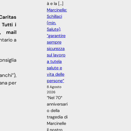
à e la […]
Marcinelle:
Caritas
Schillaci
(min.
Tutti i
Salute),
, mail
“garantire
ntario a
sempre
sicurezza
sul lavoro
onsiglia
a tutela
salute e
vita delle
anchi”),
persone”
iana per
8 Agosto
2026
“Nel 70°
anniversari
o della
tragedia di
Marcinelle
il nostro