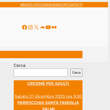
SINODO DIOCESANO
MUDOP
CONTATTI
Facebook
Instagram
X
Soundcloud
YouTube
Flickr
ti
Cerca
Cerca
CRESIME PER ADULTI
Sabato 27 dicembre 2025 ore 9.30
PARROCCHIA SANTA FAMIGLIA
PALMI