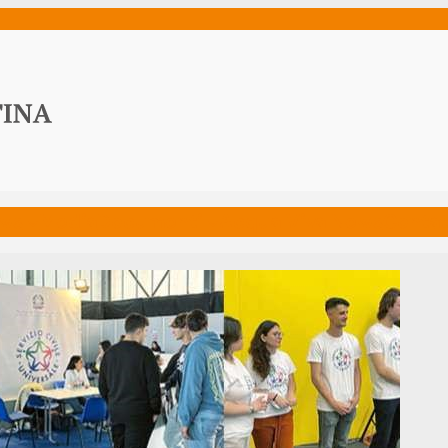
ws
Media
Documenti
Acqua Viva News
Contat