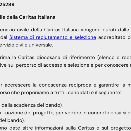
225289
le della Caritas Italiana
rvizio civile della Caritas Italiana vengono curati dalle
 dal
Sistema di reclutamento e selezione
accreditato pr
ervizio civile universale.
ma la Caritas diocesana di riferimento (elenco e reca
tive sul percorso di accesso e selezione e per conoscere 
er accrescere la conoscenza reciproca e garantire la 
rcorso che proponiamo a tutti i candidati è il seguente:
 della scadenza del bando),
i attuazione del progetto, per vedere in concreto cosa si
del bando),
o date altre informazioni sulla Caritas e sul progett