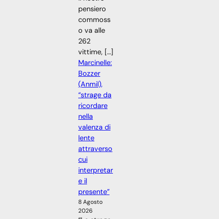
pensiero
commoss
o va alle
262
vittime, […]
Marcinelle:
Bozzer
(Anmil),
“strage da
ricordare
nella
valenza di
lente
attraverso
cui
interpretar
e il
presente”
8 Agosto
2026