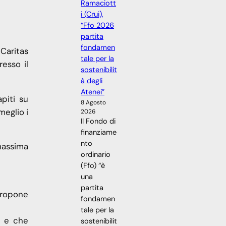
Ramaciott
i (Crui),
“Ffo 2026
partita
fondamen
 Caritas
tale per la
esso il
sostenibilit
à degli
Atenei”
piti su
8 Agosto
meglio i
2026
Il Fondo di
finanziame
nto
massima
ordinario
(Ffo) “è
una
partita
 propone
fondamen
tale per la
o e che
sostenibilit