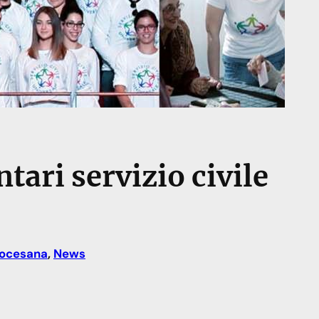
tari servizio civile
iocesana
, 
News