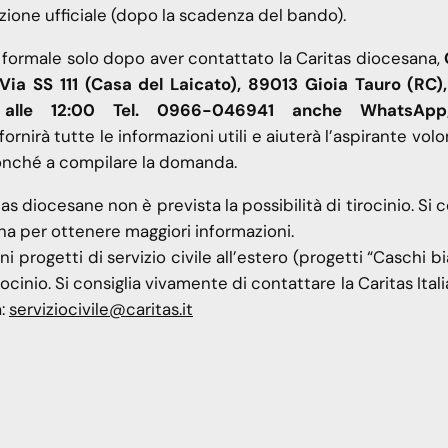
ione ufficiale (dopo la scadenza del bando).
formale solo dopo aver contattato la Caritas diocesana,
a SS 111 (Casa del Laicato), 89013 Gioia Tauro (RC), 
0 alle 12:00 Tel. 0966-046941 anche WhatsApp
fornirà tutte le informazioni utili e aiuterà l’aspirante volo
 nonché a compilare la domanda.
itas diocesane non è prevista la possibilità di tirocinio. Si c
na per ottenere maggiori informazioni.
 progetti di servizio civile all’estero (progetti “Caschi bi
irocinio. Si consiglia vivamente di contattare la Caritas Ital
a:
serviziocivile@caritas.it