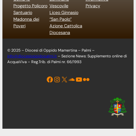
Progetto Policoro
Vescovile
Privacy
Santuario
Liceo Ginnasio
Madonna dei
“San Paolo”
Poveri
Azione Cattolica
Diocesana
© 2025 – Diocesi di Oppido Mamertina – Palmi –
info@diocesioppidopalmi.it
– Sezione News: Supplemento online di
AcquaViva – Reg.Trib. di Palmi nr. 66/1993
Facebook
Instagram
X
Soundcloud
YouTube
Flickr