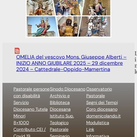
OMELIA del vescovo Mons. Giuseppe Alberti –
i
INIZIO ANNO GIUBILARE 2025 – 29 dicembre
2024 – Cattedrale-Oppido-Mamertina
Pastorale persone
Sinodo Diocesano
Osservatorio
con disabilità
Archivio e
Pastorale
Servizio
Biblioteca
Segni dei Tempi
Diocesano Tutela
Diocesana
Coro diocesano
Minori
Istituto Sup.
domenicolando.it
8×1000
Teologico
Modulistica
Contributo CEI /
Pastorale
Link
Covid 19
Seminario
Informativa