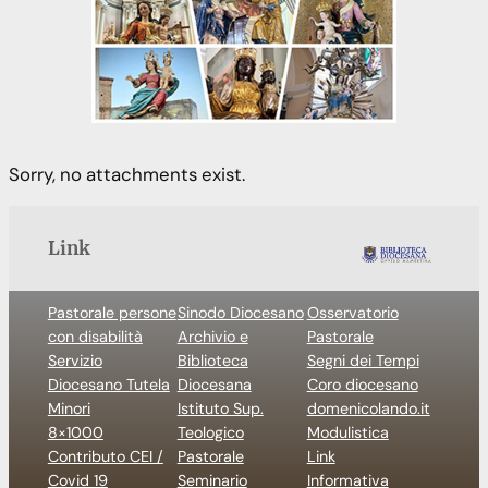
Sorry, no attachments exist.
Link
Pastorale persone
Sinodo Diocesano
Osservatorio
con disabilità
Archivio e
Pastorale
Servizio
Biblioteca
Segni dei Tempi
Diocesano Tutela
Diocesana
Coro diocesano
Minori
Istituto Sup.
domenicolando.it
8×1000
Teologico
Modulistica
Contributo CEI /
Pastorale
Link
Covid 19
Seminario
Informativa