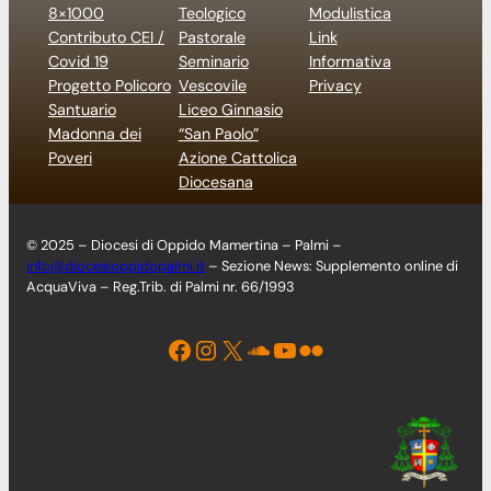
8×1000
Teologico
Modulistica
Contributo CEI /
Pastorale
Link
Covid 19
Seminario
Informativa
Progetto Policoro
Vescovile
Privacy
Santuario
Liceo Ginnasio
Madonna dei
“San Paolo”
Poveri
Azione Cattolica
Diocesana
© 2025 – Diocesi di Oppido Mamertina – Palmi –
info@diocesioppidopalmi.it
– Sezione News: Supplemento online di
AcquaViva – Reg.Trib. di Palmi nr. 66/1993
Facebook
Instagram
X
Soundcloud
YouTube
Flickr