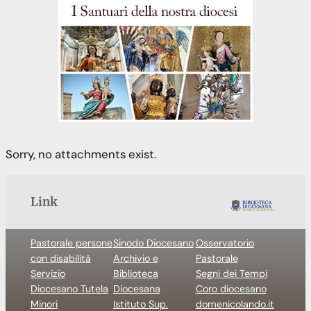
Sorry, no attachments exist.
Link
Pastorale persone
Sinodo Diocesano
Osservatorio
con disabilità
Archivio e
Pastorale
Servizio
Biblioteca
Segni dei Tempi
Diocesano Tutela
Diocesana
Coro diocesano
Minori
Istituto Sup.
domenicolando.it