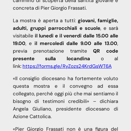
cammino di scoperta della santità giovane e
concreta di Pier Giorgio Frassati.
La mostra è aperta a tutti:
giovani, famiglie,
adulti, gruppi parrocchiali e scuole
, e sarà
visitabile
il lunedì e il venerdì dalle 15.00 alle
19.00
, e
il mercoledì dalle 9.00 alle 13.00
,
previa prenotazione tramite
QR code
presente sulla locandina
o al
link:
https://forms.gle/RyZozs24KrdGsWT6A
«Il consiglio diocesano ha fortemente voluto
questa mostra e il convegno ad essa
collegato, perché oggi più che mai sentiamo il
bisogno di testimoni credibili» – dichiara
Angela Giuliano, presidente diocesano di
Azione Cattolica.
«Pier Giorgio Frassati non è una figura del