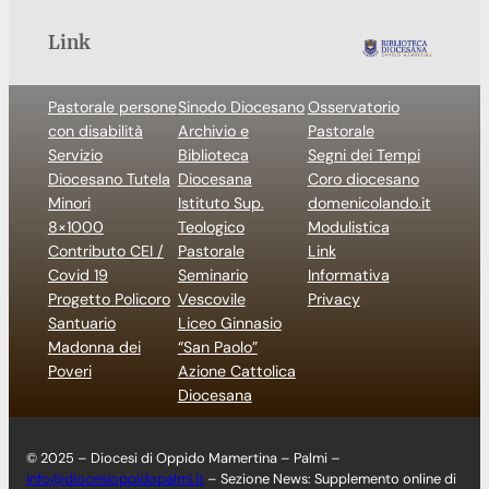
Link
Pastorale persone
Sinodo Diocesano
Osservatorio
con disabilità
Archivio e
Pastorale
Servizio
Biblioteca
Segni dei Tempi
Diocesano Tutela
Diocesana
Coro diocesano
Minori
Istituto Sup.
domenicolando.it
8×1000
Teologico
Modulistica
Contributo CEI /
Pastorale
Link
Covid 19
Seminario
Informativa
Progetto Policoro
Vescovile
Privacy
Santuario
Liceo Ginnasio
Madonna dei
“San Paolo”
Poveri
Azione Cattolica
Diocesana
© 2025 – Diocesi di Oppido Mamertina – Palmi –
info@diocesioppidopalmi.it
– Sezione News: Supplemento online di