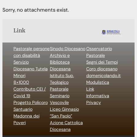
Sorry, no attachments exist.
Link
Pastorale persone
Sinodo Diocesano
Osservatorio
con disabilità
Archivio e
Pastorale
Servizio
Biblioteca
Segni dei Tempi
Diocesano Tutela
Diocesana
Coro diocesano
Minori
Istituto Sup.
domenicolando.it
8×1000
Teologico
Modulistica
Contributo CEI /
Pastorale
Link
Covid 19
Seminario
Informativa
Progetto Policoro
Vescovile
Privacy
Santuario
Liceo Ginnasio
Madonna dei
“San Paolo”
Poveri
Azione Cattolica
Diocesana