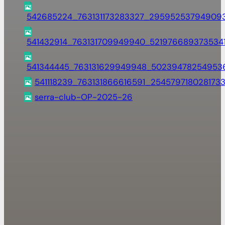
542685224_763131173283327_29595253794909
541432914_763131709949940_521976689373534
541344445_763131629949948_50239478254953
541118239_763131866616591_254579718028173
serra-club-OP-2025-26