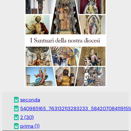
seconda
540985165_763132113283233_584207084119155
2 (30)
prima (1)