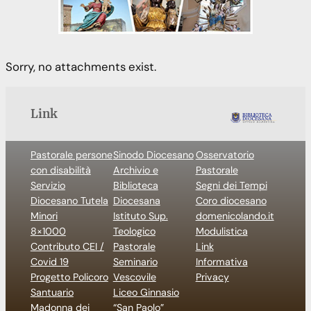
Sorry, no attachments exist.
Link
Pastorale persone
Sinodo Diocesano
Osservatorio
con disabilità
Archivio e
Pastorale
Servizio
Biblioteca
Segni dei Tempi
Diocesano Tutela
Diocesana
Coro diocesano
Minori
Istituto Sup.
domenicolando.it
8×1000
Teologico
Modulistica
Contributo CEI /
Pastorale
Link
Covid 19
Seminario
Informativa
Progetto Policoro
Vescovile
Privacy
Santuario
Liceo Ginnasio
Madonna dei
“San Paolo”