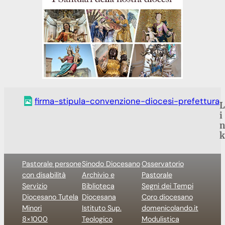
firma-stipula-convenzione-diocesi-prefettura
L
i
n
k
Pastorale persone
Sinodo Diocesano
Osservatorio
con disabilità
Archivio e
Pastorale
Servizio
Biblioteca
Segni dei Tempi
Diocesano Tutela
Diocesana
Coro diocesano
Minori
Istituto Sup.
domenicolando.it
8×1000
Teologico
Modulistica