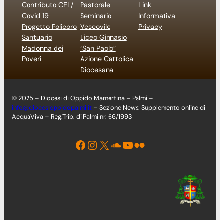
Contributo CEI /
Pastorale
Link
Covid 19
Seminario
Informativa
Progetto Policoro
Vescovile
Privacy
Santuario
Liceo Ginnasio
Madonna dei
“San Paolo”
Poveri
Azione Cattolica
Diocesana
© 2025 – Diocesi di Oppido Mamertina – Palmi –
info@diocesioppidopalmi.it
– Sezione News: Supplemento online di
AcquaViva – Reg.Trib. di Palmi nr. 66/1993
Facebook
Instagram
X
Soundcloud
YouTube
Flickr