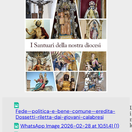
Fede—politica-e-bene-comune—eredita-
i
Dossetti-riletta-dai-giovani-calabresi
WhatsApp Image 2026-02-28 at 10.51.41 (1)