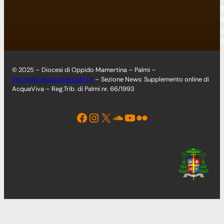
e
s
ri
a
n
a
© 2025 – Diocesi di Oppido Mamertina – Palmi –
info@diocesioppidopalmi.it
– Sezione News: Supplemento online di
AcquaViva – Reg.Trib. di Palmi nr. 66/1993
Facebook
Instagram
X
Soundcloud
YouTube
Flickr