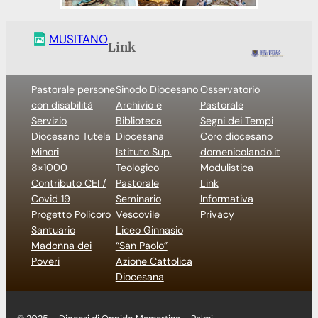
MUSITANO
Link
Pastorale persone
Sinodo Diocesano
Osservatorio
con disabilità
Archivio e
Pastorale
Servizio
Biblioteca
Segni dei Tempi
Diocesano Tutela
Diocesana
Coro diocesano
Minori
Istituto Sup.
domenicolando.it
8×1000
Teologico
Modulistica
Contributo CEI /
Pastorale
Link
Covid 19
Seminario
Informativa
Progetto Policoro
Vescovile
Privacy
Santuario
Liceo Ginnasio
Madonna dei
“San Paolo”
Poveri
Azione Cattolica
Diocesana