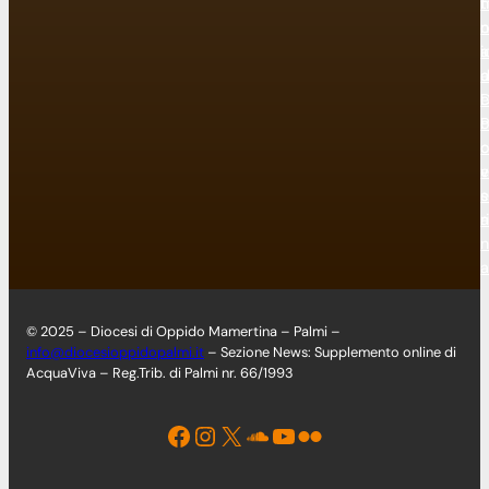
n
t
n
o
a
i
a
e
D
P
o
o
c
v
e
e
s
ri
a
n
a
© 2025 – Diocesi di Oppido Mamertina – Palmi –
info@diocesioppidopalmi.it
– Sezione News: Supplemento online di
AcquaViva – Reg.Trib. di Palmi nr. 66/1993
Facebook
Instagram
X
Soundcloud
YouTube
Flickr