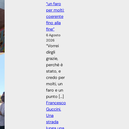
“un faro
per molti:
coerente
fino alla
fine”
6 Agosto
2026
“Vorrei
dirgli
grazie,
perché è
stato, e
credo per
molti, un
faro e un
punto […]
Francesco
Guccini.
Una
strada
lunga una