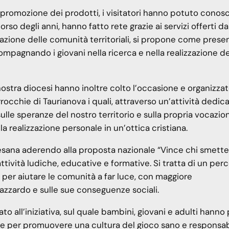
a promozione dei prodotti, i visitatori hanno potuto conosc
rso degli anni, hanno fatto rete grazie ai servizi offerti da
imazione delle comunità territoriali, si propone come prese
mpagnando i giovani nella ricerca e nella realizzazione de
nostra diocesi hanno inoltre colto l’occasione e organizza
rocchie di Taurianova i quali, attraverso un’attività dedica
sulle speranze del nostro territorio e sulla propria vocazio
la realizzazione personale in un’ottica cristiana.
esana aderendo alla proposta nazionale “Vince chi smette
tività ludiche, educative e formative. Si tratta di un perc
 per aiutare le comunità a far luce, con maggiore
zzardo e sulle sue conseguenze sociali.
to all’iniziativa, sul quale bambini, giovani e adulti hanno
nze per promuovere una cultura del gioco sano e responsab