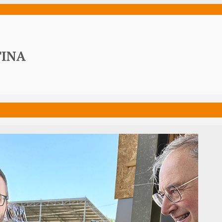
ws
Media
Documenti
Acqua Viva News
Contat