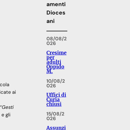
amenti
Dioces
ani
08/08/2
026
Cresime
per
adulti
Oppido
M.
10/08/2
icola
026
icate ai
Uffici di
Curia
chiusi
“
Gesti
15/08/2
e gli
026
Assunzi