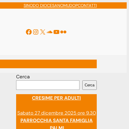
SINODO DIOCESANO
MUDOP
CONTATTI
Facebook
Instagram
X
Soundcloud
YouTube
Flickr
ti
Cerca
Cerca
CRESIME PER ADULTI
Sabato 27 dicembre 2025 ore 9.30
PARROCCHIA SANTA FAMIGLIA
PALMI