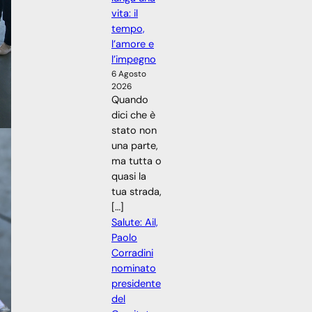
vita: il
tempo,
l’amore e
l’impegno
6 Agosto
2026
Quando
dici che è
stato non
una parte,
ma tutta o
quasi la
tua strada,
[…]
Salute: Ail,
Paolo
Corradini
nominato
presidente
del