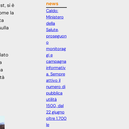
news
t, si è
Caldo:
come la
Ministero
ta
della
sulla
Salute,
proseguon
o
monitorag
dato
gi e
campagna
a
informativ
 a
a. Sempre
tà
attivo il
numero di
pubblica
utilità
1500, dal
22 giugno
oltre 1.700
le