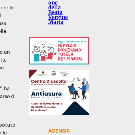
one
della
ere le
Beata
l
Vergine
Maria
nza
lla
to un
ta,
ne
”, ha
orso di
 potuto
AGENSIR
ile.