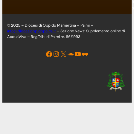
n
a
© 2025 – Diocesi di Oppido Mamertina – Palmi –
info@diocesioppidopalmi.it
– Sezione News: Supplemento online di
AcquaViva – Reg.Trib. di Palmi nr. 66/1993
Facebook
Instagram
X
Soundcloud
YouTube
Flickr