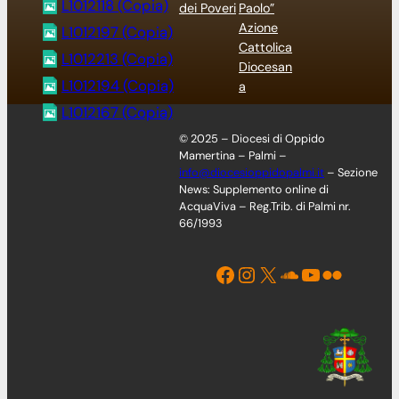
L1012118 (Copia)
dei Poveri
Paolo”
Azione
L1012197 (Copia)
Cattolica
L1012213 (Copia)
Diocesan
L1012194 (Copia)
a
L1012167 (Copia)
© 2025 – Diocesi di Oppido
Mamertina – Palmi –
info@diocesioppidopalmi.it
– Sezione
News: Supplemento online di
AcquaViva – Reg.Trib. di Palmi nr.
66/1993
Facebook
Instagram
X
Soundcloud
YouTube
Flickr