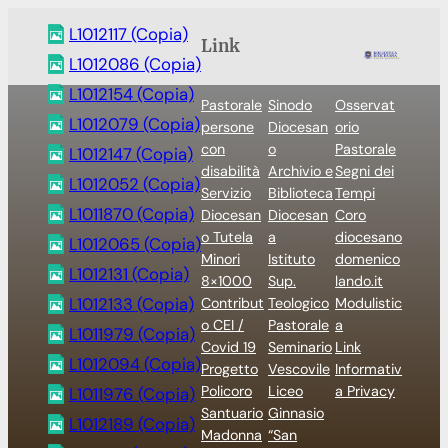
L1012117 (Copia)
Link
L1012086 (Copia)
L1012154 (Copia)
Pastorale
Sinodo
Osservat
L1012079 (Copia)
persone
Diocesan
orio
con
o
Pastorale
L1012147 (Copia)
disabilità
Archivio e
Segni dei
L1012052 (Copia)
Servizio
Biblioteca
Tempi
L1011870 (Copia)
Diocesan
Diocesan
Coro
o Tutela
a
diocesano
L1012065 (Copia)
Minori
Istituto
domenico
L1012131 (Copia)
8×1000
Sup.
lando.it
L1012133 (Copia)
Contribut
Teologico
Modulistic
o CEI /
Pastorale
a
L1011979 (Copia)
Covid 19
Seminario
Link
L1012094 (Copia)
Progetto
Vescovile
Informativ
Policoro
Liceo
a Privacy
L1011976 (Copia)
Santuario
Ginnasio
L1012189 (Copia)
Madonna
“San