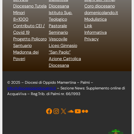
Diocesano Tutela
Diocesana
Coro diocesano
Minori
Istituto Sup.
domenicolando.it
8×1000
Teologico
Modulistica
Contributo CEI /
Pastorale
Link
Covid 19
Seminario
Informativa
Progetto Policoro
Vescovile
Privacy
Santuario
Liceo Ginnasio
Madonna dei
“San Paolo”
Poveri
Azione Cattolica
Diocesana
© 2025 – Diocesi di Oppido Mamertina – Palmi –
info@diocesioppidopalmi.it
– Sezione News: Supplemento online di
AcquaViva – Reg.Trib. di Palmi nr. 66/1993
Facebook
Instagram
X
Soundcloud
YouTube
Flickr