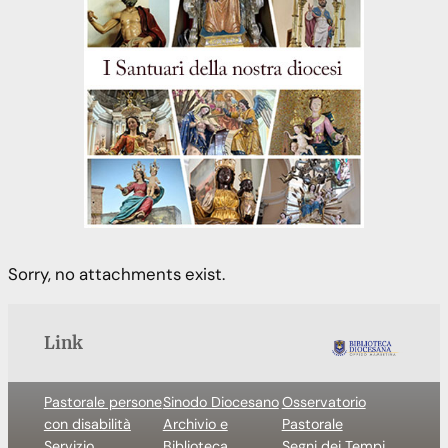
Sorry, no attachments exist.
Link
Pastorale persone
Sinodo Diocesano
Osservatorio
con disabilità
Archivio e
Pastorale
Servizio
Biblioteca
Segni dei Tempi