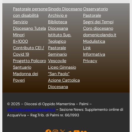
Pastorale persone
Sinodo Diocesano
Osservatorio
con disabilità
Archivio e
Pastorale
Servizio
Biblioteca
Segni dei Tempi
Diocesano Tutela
Diocesana
Coro diocesano
Minori
Istituto Sup.
domenicolando.it
8×1000
Teologico
Modulistica
Contributo CEI /
Pastorale
Link
Covid 19
Seminario
Informativa
Progetto Policoro
Vescovile
Privacy
Santuario
Liceo Ginnasio
Madonna dei
“San Paolo”
Poveri
Azione Cattolica
Diocesana
© 2025 – Diocesi di Oppido Mamertina – Palmi –
info@diocesioppidopalmi.it
– Sezione News: Supplemento online di
AcquaViva – Reg.Trib. di Palmi nr. 66/1993
Facebook
Instagram
X
Soundcloud
YouTube
Flickr