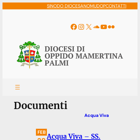
Vai
SINODO DIOCESANO
MUDOP
CONTATTI
al
contenuto
Facebook
Instagram
X
Soundcloud
YouTube
Flickr
Documenti
Acqua Viva
FEB
Acqua Viva – SS.