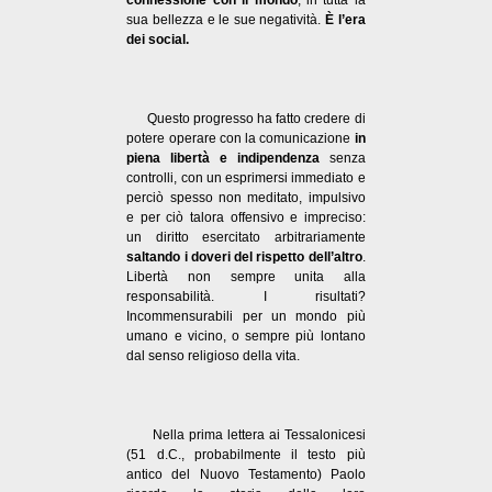
sua bellezza e le sue negatività.
È l’era
dei social.
Questo progresso ha fatto credere di
potere operare con la comunicazione
in
piena libertà e indipendenza
senza
controlli, con un esprimersi immediato e
perciò spesso non meditato, impulsivo
e per ciò talora offensivo e impreciso:
un diritto esercitato arbitrariamente
saltando i doveri del rispetto dell’altro
.
Libertà non sempre unita alla
responsabilità. I risultati?
Incommensurabili per un mondo più
umano e vicino, o sempre più lontano
dal senso religioso della vita.
Nella prima lettera ai Tessalonicesi
(51 d.C., probabilmente il testo più
antico del Nuovo Testamento) Paolo