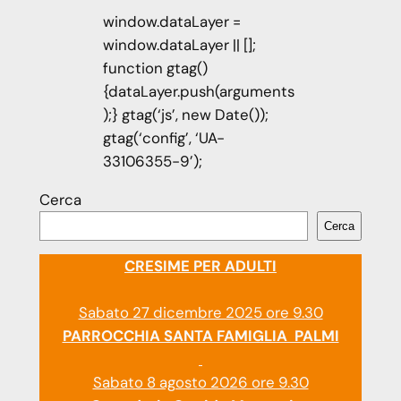
window.dataLayer =
window.dataLayer || [];
function gtag()
{dataLayer.push(arguments
);} gtag(‘js’, new Date());
gtag(‘config’, ‘UA-
33106355-9’);
Cerca
Cerca
CRESIME PER ADULTI
Sabato 27 dicembre 2025 ore 9.30
PARROCCHIA SANTA FAMIGLIA PALMI
Sabato 8 agosto 2026 ore 9.30