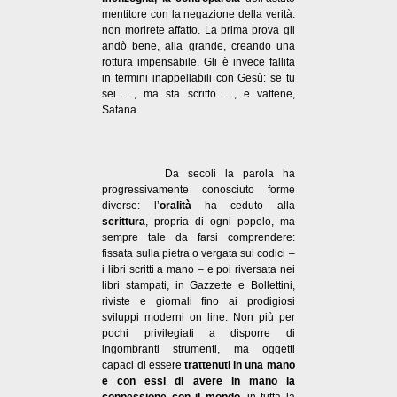
mentitore con la negazione della verità:
non morirete affatto. La prima prova gli
andò bene, alla grande, creando una
rottura impensabile. Gli è invece fallita
in termini inappellabili con Gesù: se tu
sei …, ma sta scritto …, e vattene,
Satana.
Da secoli la parola ha
progressivamente conosciuto forme
diverse: l’
oralità
ha ceduto alla
scrittura
, propria di ogni popolo, ma
sempre tale da farsi comprendere:
fissata sulla pietra o vergata sui codici –
i libri scritti a mano – e poi riversata nei
libri stampati, in Gazzette e Bollettini,
riviste e giornali fino ai prodigiosi
sviluppi moderni on line. Non più per
pochi privilegiati a disporre di
ingombranti strumenti, ma oggetti
capaci di essere
trattenuti in una mano
e con essi di avere in mano la
connessione con il mondo
, in tutta la