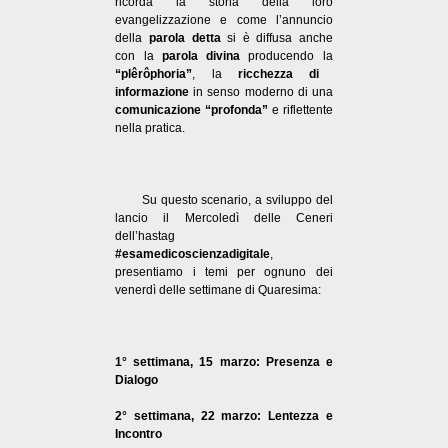
ricorda la storia della loro
evangelizzazione e come l’annuncio
della
parola
detta
si è diffusa anche
con la
parola
divina
producendo la
“plêrôphoria”
, la
ricchezza di
informazione
in senso moderno di una
comunicazione “profonda”
e riflettente
nella pratica.
Su questo scenario, a sviluppo del
lancio il Mercoledì delle Ceneri
dell’hastag
#esamedicoscienzadigitale
,
presentiamo i temi per ognuno dei
venerdì delle settimane di Quaresima:
1° settimana, 15 marzo: Presenza e
Dialogo
2° settimana, 22 marzo: Lentezza e
Incontro