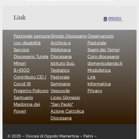
Link
Pastorale persone
Sinodo Diocesano
Osservatorio
con disabilità
Archivio e
Pastorale
Servizio
Biblioteca
Segni dei Tempi
Diocesano Tutela
Diocesana
Coro diocesano
Minori
Istituto Sup.
domenicolando.it
8×1000
Teologico
Modulistica
Contributo CEI /
Pastorale
Link
Covid 19
Seminario
Informativa
Progetto Policoro
Vescovile
Privacy
Santuario
Liceo Ginnasio
Madonna dei
“San Paolo”
Poveri
Azione Cattolica
Diocesana
© 2025 – Diocesi di Oppido Mamertina – Palmi –