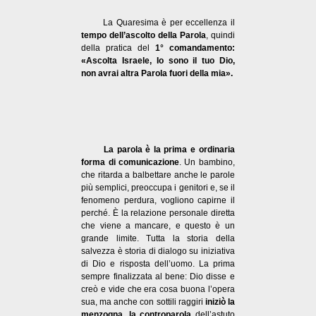
La Quaresima è per eccellenza il
tempo dell’
ascolto della Parola
, quindi
della pratica del
1° comandamento:
«Ascolta Israele, Io sono il tuo Dio,
non avrai altra Parola fuori della mia».
La parola è la prima e ordinaria
forma di comunicazione
. Un bambino,
che ritarda a balbettare anche le parole
più semplici, preoccupa i genitori e, se il
fenomeno perdura, vogliono capirne il
perché. È la relazione personale diretta
che viene a mancare, e questo è un
grande limite. Tutta la storia della
salvezza è storia di dialogo su iniziativa
di Dio e risposta dell’uomo. La prima
sempre finalizzata al bene: Dio disse e
creò e vide che era cosa buona l’opera
sua, ma anche con sottili raggiri
iniziò la
menzogna, la controparola
dell’astuto