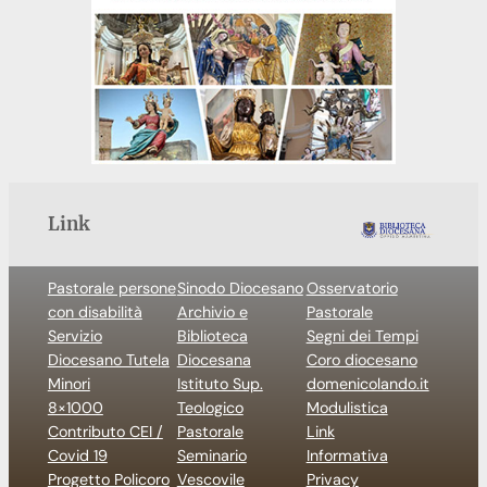
Link
Pastorale persone
Sinodo Diocesano
Osservatorio
con disabilità
Archivio e
Pastorale
Servizio
Biblioteca
Segni dei Tempi
Diocesano Tutela
Diocesana
Coro diocesano
Minori
Istituto Sup.
domenicolando.it
8×1000
Teologico
Modulistica
Contributo CEI /
Pastorale
Link
Covid 19
Seminario
Informativa
Progetto Policoro
Vescovile
Privacy