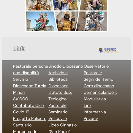
Link
Pastorale persone
Sinodo Diocesano
Osservatorio
con disabilità
Archivio e
Pastorale
Servizio
Biblioteca
Segni dei Tempi
Diocesano Tutela
Diocesana
Coro diocesano
Minori
Istituto Sup.
domenicolando.it
8×1000
Teologico
Modulistica
Contributo CEI /
Pastorale
Link
Covid 19
Seminario
Informativa
Progetto Policoro
Vescovile
Privacy
Santuario
Liceo Ginnasio
Madonna dei
“San Paolo”