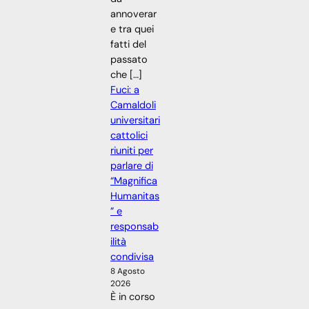
annoverar
e tra quei
fatti del
passato
che […]
Fuci: a
Camaldoli
universitari
cattolici
riuniti per
parlare di
“Magnifica
Humanitas
” e
responsab
ilità
condivisa
8 Agosto
2026
È in corso