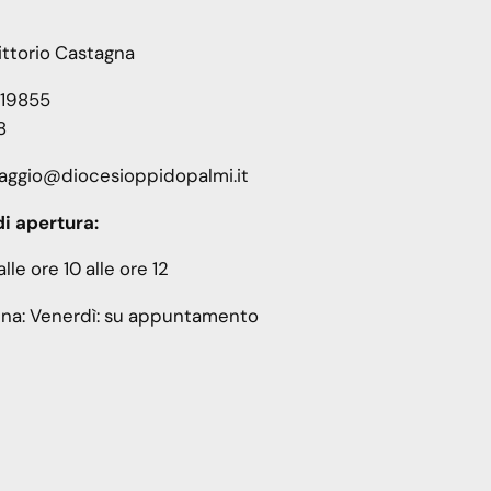
Vittorio Castagna
419855
8
inaggio@diocesioppidopalmi.it
di apertura:
lle ore 10 alle ore 12
na: Venerdì: su appuntamento