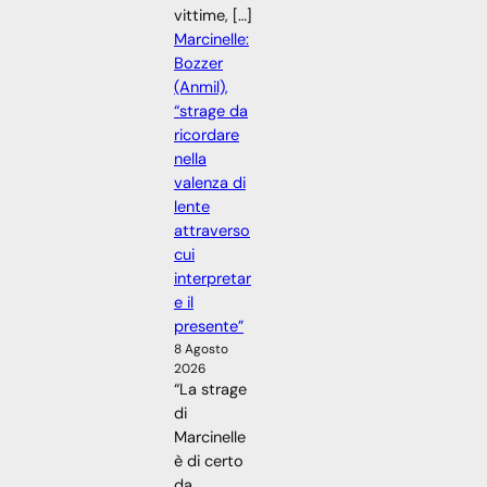
vittime, […]
Marcinelle:
Bozzer
(Anmil),
“strage da
ricordare
nella
valenza di
lente
attraverso
cui
interpretar
e il
presente”
8 Agosto
2026
“La strage
di
Marcinelle
è di certo
da