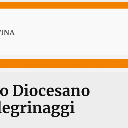
ws
Media
Documenti
Acqua Viva News
Contat
io Diocesano
legrinaggi