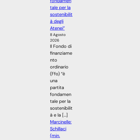
fondamen
tale per la
sostenibilit
à degli
Atenei”
8 Agosto
2026
Il Fondo di
finanziame
nto
ordinario
(Ffo) “è
una
partita
fondamen
tale per la
sostenibilit
à e la […]
Marcinelle:
Schillaci
(min.