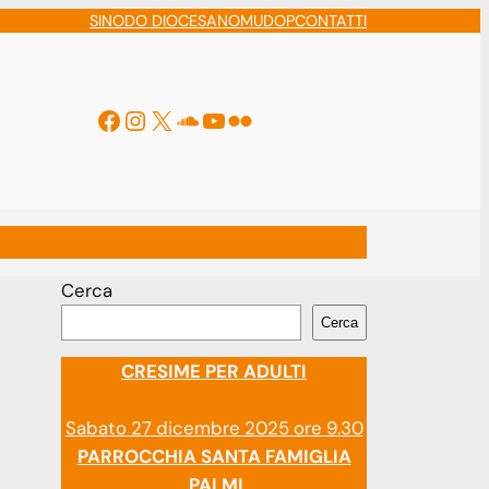
SINODO DIOCESANO
MUDOP
CONTATTI
Facebook
Instagram
X
Soundcloud
YouTube
Flickr
ti
Cerca
Cerca
CRESIME PER ADULTI
Sabato 27 dicembre 2025 ore 9.30
PARROCCHIA SANTA FAMIGLIA
PALMI