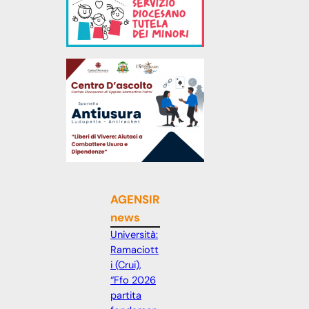
AGENSIR
news
Università:
Ramaciott
i (Crui),
“Ffo 2026
partita