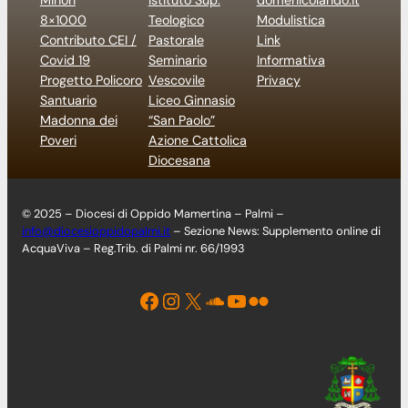
Minori
Istituto Sup.
domenicolando.it
8×1000
Teologico
Modulistica
Contributo CEI /
Pastorale
Link
Covid 19
Seminario
Informativa
Progetto Policoro
Vescovile
Privacy
Santuario
Liceo Ginnasio
Madonna dei
“San Paolo”
Poveri
Azione Cattolica
Diocesana
© 2025 – Diocesi di Oppido Mamertina – Palmi –
info@diocesioppidopalmi.it
– Sezione News: Supplemento online di
AcquaViva – Reg.Trib. di Palmi nr. 66/1993
Facebook
Instagram
X
Soundcloud
YouTube
Flickr