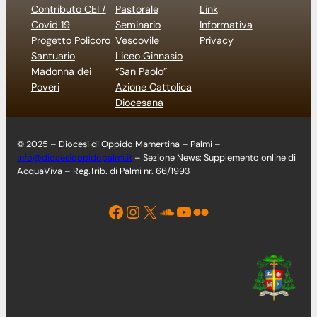
Contributo CEI /
Pastorale
Link
Covid 19
Seminario
Informativa
Progetto Policoro
Vescovile
Privacy
Santuario
Liceo Ginnasio
Madonna dei
“San Paolo”
Poveri
Azione Cattolica
Diocesana
© 2025 – Diocesi di Oppido Mamertina – Palmi –
info@diocesioppidopalmi.it
– Sezione News: Supplemento online di
AcquaViva – Reg.Trib. di Palmi nr. 66/1993
Facebook
Instagram
X
Soundcloud
YouTube
Flickr