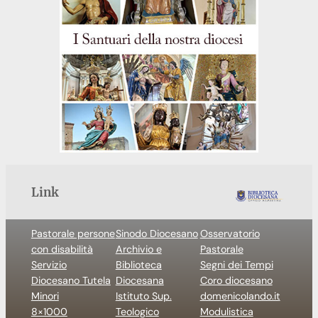
Link
Pastorale persone
Sinodo Diocesano
Osservatorio
con disabilità
Archivio e
Pastorale
Servizio
Biblioteca
Segni dei Tempi
Diocesano Tutela
Diocesana
Coro diocesano
Minori
Istituto Sup.
domenicolando.it
8×1000
Teologico
Modulistica