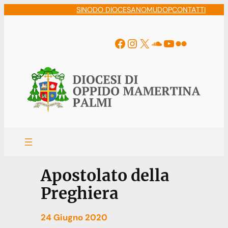
Vai
SINODO DIOCESANO
MUDOP
CONTATTI
al
contenuto
Facebook
Instagram
X
Soundcloud
YouTube
Flickr
Apostolato della
Preghiera
24 Giugno 2020