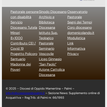
Pastorale persone
Sinodo Diocesano
Osservatorio
con disabilità
Archivio e
Pastorale
Servizio
Biblioteca
Segni dei Tempi
Diocesano Tutela
Diocesana
Coro diocesano
Minori
Istituto Sup.
domenicolando.it
8×1000
Teologico
Modulistica
Contributo CEI /
Pastorale
Link
Covid 19
Seminario
Informativa
Progetto Policoro
Vescovile
Privacy
Santuario
Liceo Ginnasio
Madonna dei
“San Paolo”
Poveri
Azione Cattolica
Diocesana
© 2025 – Diocesi di Oppido Mamertina – Palmi –
info@diocesioppidopalmi.it
– Sezione News: Supplemento online di
AcquaViva – Reg.Trib. di Palmi nr. 66/1993