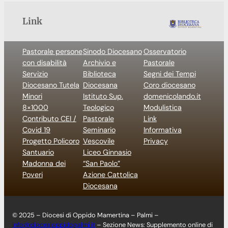
Link
Pastorale persone
Sinodo Diocesano
Osservatorio
con disabilità
Archivio e
Pastorale
Servizio
Biblioteca
Segni dei Tempi
Diocesano Tutela
Diocesana
Coro diocesano
Minori
Istituto Sup.
domenicolando.it
8×1000
Teologico
Modulistica
Contributo CEI /
Pastorale
Link
Covid 19
Seminario
Informativa
Progetto Policoro
Vescovile
Privacy
Santuario
Liceo Ginnasio
Madonna dei
“San Paolo”
Poveri
Azione Cattolica
Diocesana
© 2025 – Diocesi di Oppido Mamertina – Palmi –
info@diocesioppidopalmi.it
– Sezione News: Supplemento online di