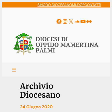
Vai
SINODO DIOCESANO
MUDOP
CONTATTI
al
contenuto
Facebook
Instagram
X
Soundcloud
YouTube
Flickr
Archivio
Diocesano
24 Giugno 2020