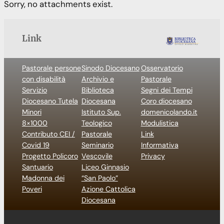
Sorry, no attachments exist.
Link
Pastorale persone
Sinodo Diocesano
Osservatorio
con disabilità
Archivio e
Pastorale
Servizio
Biblioteca
Segni dei Tempi
Diocesano Tutela
Diocesana
Coro diocesano
Minori
Istituto Sup.
domenicolando.it
8×1000
Teologico
Modulistica
Contributo CEI /
Pastorale
Link
Covid 19
Seminario
Informativa
Progetto Policoro
Vescovile
Privacy
Santuario
Liceo Ginnasio
Madonna dei
“San Paolo”
Poveri
Azione Cattolica
Diocesana