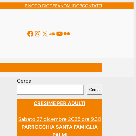
SINODO DIOCESANO
MUDOP
CONTATTI
Facebook
Instagram
X
Soundcloud
YouTube
Flickr
ti
Cerca
Cerca
CRESIME PER ADULTI
Sabato 27 dicembre 2025 ore 9.30
PARROCCHIA SANTA FAMIGLIA
PALMI