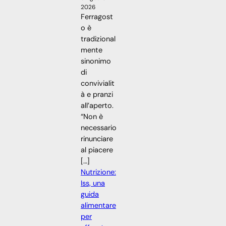
2026
Ferragost
o è
tradizional
mente
sinonimo
di
convivialit
à e pranzi
all’aperto.
“Non è
necessario
rinunciare
al piacere
[…]
Nutrizione:
Iss, una
guida
alimentare
per