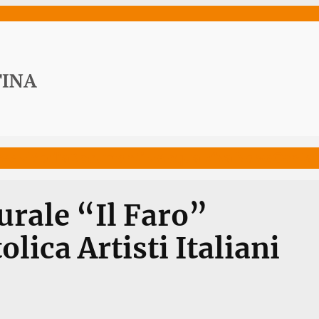
ws
Media
Documenti
Acqua Viva News
Contat
urale “Il Faro”
lica Artisti Italiani