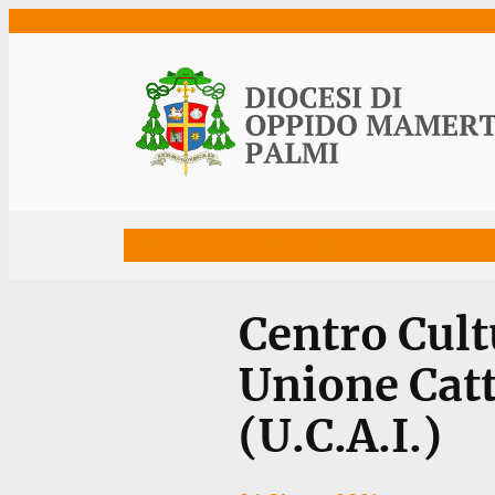
Vai
al
contenuto
Home
Vescovo
Diocesi
Uffici
Ne
Centro Cult
Unione Catto
(U.C.A.I.)