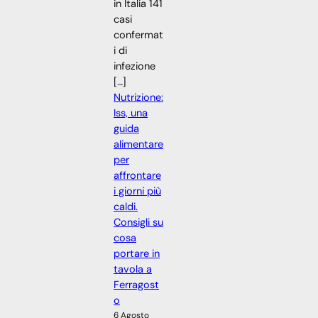
in Italia 141
casi
confermat
i di
infezione
[…]
Nutrizione:
Iss, una
guida
alimentare
per
affrontare
i giorni più
caldi.
Consigli su
cosa
portare in
tavola a
Ferragost
o
6 Agosto