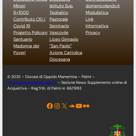
Minori
Istituto Sup.
domenicolando.it
8×1000
Teologico
Modulistica
Contributo CEI /
Pastorale
Link
Covid 19
Seminario
Informativa
Progetto Policoro
Vescovile
Privacy
Santuario
Liceo Ginnasio
Madonna dei
“San Paolo”
Poveri
Azione Cattolica
Diocesana
© 2025 – Diocesi di Oppido Mamertina – Palmi –
info@diocesioppidopalmi.it
– Sezione News: Supplemento online di
AcquaViva – Reg.Trib. di Palmi nr. 66/1993
Facebook
Instagram
X
Soundcloud
YouTube
Flickr