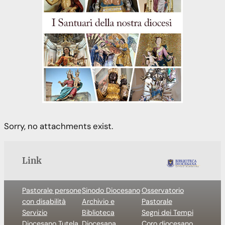
Sorry, no attachments exist.
Link
Pastorale persone
Sinodo Diocesano
Osservatorio
con disabilità
Archivio e
Pastorale
Servizio
Biblioteca
Segni dei Tempi
Diocesano Tutela
Diocesana
Coro diocesano