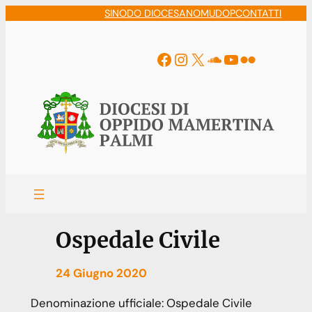
Vai
SINODO DIOCESANO
MUDOP
CONTATTI
al
contenuto
Facebook
Instagram
X
Soundcloud
YouTube
Flickr
Ospedale Civile
24 Giugno 2020
Denominazione ufficiale:
Ospedale Civile