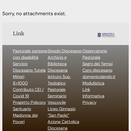
Sorry, no attachments exist.
Link
Pastorale persone
Sinodo Diocesano
Osservatorio
con disabilità
Archivio e
Pastorale
Servizio
Biblioteca
Segni dei Tempi
Diocesano Tutela
Diocesana
Coro diocesano
Minori
Istituto Sup.
domenicolando.it
8×1000
Teologico
Modulistica
Contributo CEI /
Pastorale
Link
Covid 19
Seminario
Informativa
Progetto Policoro
Vescovile
Privacy
Santuario
Liceo Ginnasio
Madonna dei
“San Paolo”
Poveri
Azione Cattolica
Diocesana