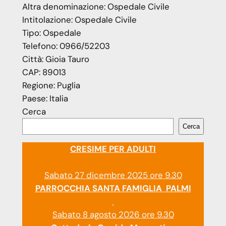
Altra denominazione:
Ospedale Civile
Intitolazione:
Ospedale Civile
Tipo:
Ospedale
Telefono:
0966/52203
Città:
Gioia Tauro
CAP:
89013
Regione:
Puglia
Paese:
Italia
Cerca
Cerca
CRESIME PER ADULTI
Sabato 27 dicembre 2025 ore 9.30
PARROCCHIA SANTA FAMIGLIA PALMI
Sabato 8 agosto 2026 ore 9.30