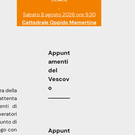
Sabato 8 agosto 2026 ore 9.30
Cattedrale Oppido Mamertina
Appunt
amenti
del
Vescov
o
za della
attenta
enti di
eratori
punto di
logo con
Appunt