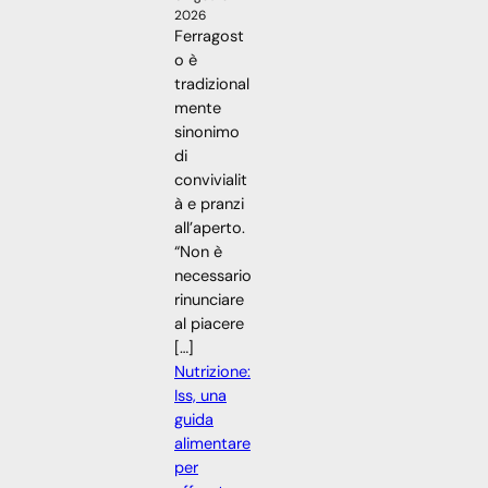
2026
Ferragost
o è
tradizional
mente
sinonimo
di
convivialit
à e pranzi
all’aperto.
“Non è
necessario
rinunciare
al piacere
[…]
Nutrizione:
Iss, una
guida
alimentare
per