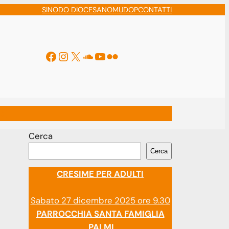
SINODO DIOCESANO
MUDOP
CONTATTI
Facebook
Instagram
X
Soundcloud
YouTube
Flickr
ti
Cerca
Cerca
CRESIME PER ADULTI
Sabato 27 dicembre 2025 ore 9.30
PARROCCHIA SANTA FAMIGLIA
PALMI