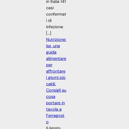
in Italia 141
casi
confermat
i di
infezione
[…]
Nutrizione:
Iss, una
guida
alimentare
per
affrontare
i giorni più
caldi.
Consigli su
cosa
portare in
tavola a
Ferragost
o
6 Agosto