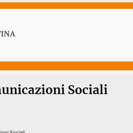
ws
Media
Documenti
Acqua Viva News
Contat
unicazioni Sociali
oni Sociali