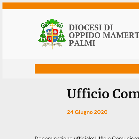
Vai
al
contenuto
Home
Vescovo
Diocesi
Uffici
Ne
Ufficio Com
24 Giugno 2020
Denominazione ufficiale:
Ufficio Comunicazi