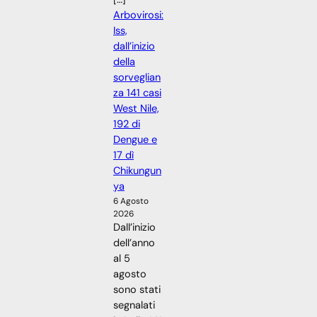
Arbovirosi:
Iss,
dall’inizio
della
sorveglian
za 141 casi
West Nile,
192 di
Dengue e
17 dì
Chikungun
ya
6 Agosto
2026
Dall’inizio
dell’anno
al 5
agosto
sono stati
segnalati