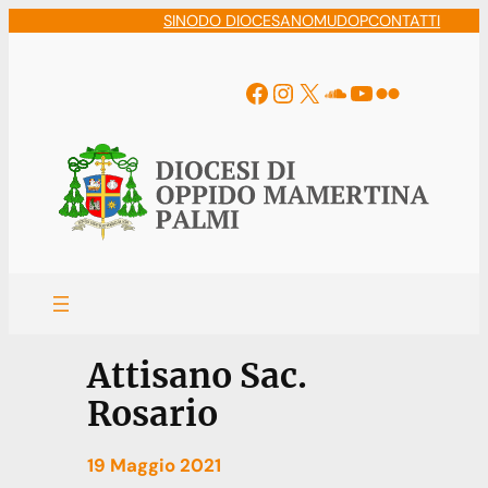
Vai
SINODO DIOCESANO
MUDOP
CONTATTI
al
contenuto
Facebook
Instagram
X
Soundcloud
YouTube
Flickr
Attisano Sac.
Rosario
19 Maggio 2021