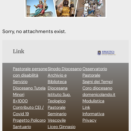
Sorry, no attachments exist.
Link
Pastorale persone
Sinodo Diocesano
Osservatorio
con disabilità
Archivio e
Pastorale
Servizio
Biblioteca
Segni dei Tempi
Diocesano Tutela
Diocesana
Coro diocesano
Minori
Istituto Sup.
domenicolando.it
8×1000
Teologico
Modulistica
Contributo CEI /
Pastorale
Link
Covid 19
Seminario
Informativa
Progetto Policoro
Vescovile
Privacy
Santuario
Liceo Ginnasio