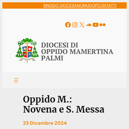
Vai
SINODO DIOCESANO
MUDOP
CONTATTI
al
contenuto
Facebook
Instagram
X
Soundcloud
YouTube
Flickr
Oppido M.:
Novena e S. Messa
23 Dicembre 2024