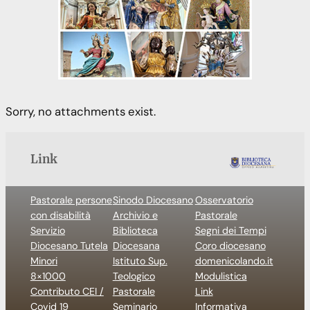
Sorry, no attachments exist.
Link
Pastorale persone
Sinodo Diocesano
Osservatorio
con disabilità
Archivio e
Pastorale
Servizio
Biblioteca
Segni dei Tempi
Diocesano Tutela
Diocesana
Coro diocesano
Minori
Istituto Sup.
domenicolando.it
8×1000
Teologico
Modulistica
Contributo CEI /
Pastorale
Link
Covid 19
Seminario
Informativa