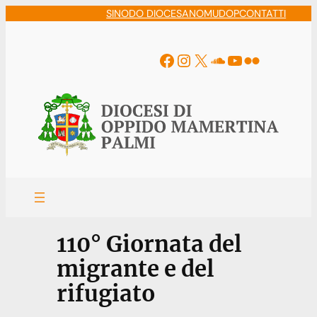
Vai
SINODO DIOCESANO
MUDOP
CONTATTI
al
contenuto
Facebook
Instagram
X
Soundcloud
YouTube
Flickr
110° Giornata del
migrante e del
rifugiato