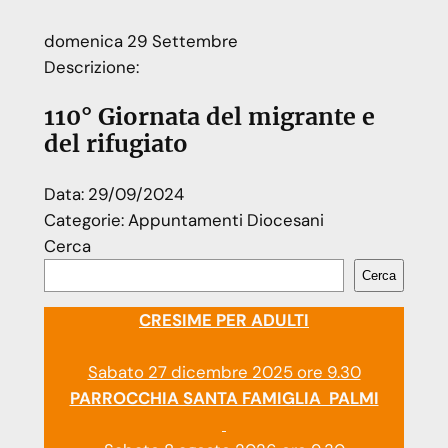
domenica
29
Settembre
Descrizione:
110° Giornata del migrante e
del rifugiato
Data:
29/09/2024
Categorie:
Appuntamenti Diocesani
Cerca
Cerca
CRESIME PER ADULTI
Sabato 27 dicembre 2025 ore 9.30
PARROCCHIA SANTA FAMIGLIA PALMI