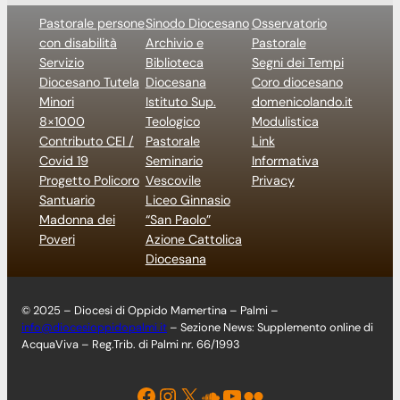
Pastorale persone
Sinodo Diocesano
Osservatorio
con disabilità
Archivio e
Pastorale
Servizio
Biblioteca
Segni dei Tempi
Diocesano Tutela
Diocesana
Coro diocesano
Minori
Istituto Sup.
domenicolando.it
8×1000
Teologico
Modulistica
Contributo CEI /
Pastorale
Link
Covid 19
Seminario
Informativa
Progetto Policoro
Vescovile
Privacy
Santuario
Liceo Ginnasio
Madonna dei
“San Paolo”
Poveri
Azione Cattolica
Diocesana
© 2025 – Diocesi di Oppido Mamertina – Palmi –
info@diocesioppidopalmi.it
– Sezione News: Supplemento online di
AcquaViva – Reg.Trib. di Palmi nr. 66/1993
Facebook
Instagram
X
Soundcloud
YouTube
Flickr