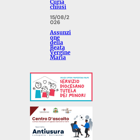
Curia
chiusi
15/08/2
026
Assunzi
one
della
Beata
Vergine
Maria