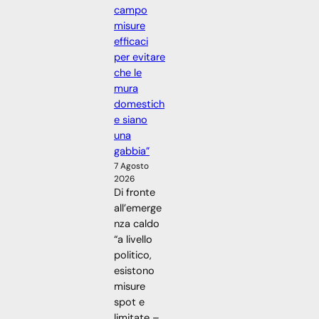
campo
misure
efficaci
per evitare
che le
mura
domestich
e siano
una
gabbia”
7 Agosto
2026
Di fronte
all’emerge
nza caldo
“a livello
politico,
esistono
misure
spot e
limitate –