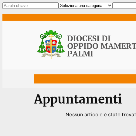
Vai
al
contenuto
Home
Vescovo
Diocesi
Uffici
Ne
Appuntamenti
Nessun articolo è stato trovat