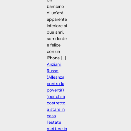
Un
bambino
di un’età
apparente
inferiore ai
due anni,
sorridente
e felice
con un
iPhone […]
Anziani:
Russo
(Alleanza
contro la
povertà),
“per chi è
costretto
a stare in
casa
l’estate
mettere in