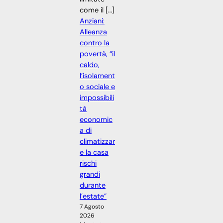
come il […]
Anziani:
Alleanza
contro la
povertà, “il
caldo,
l’isolament
o sociale e
impossibili
tà
economic
a di
climatizzar
e la casa
rischi
grandi
durante
l’estate”
7 Agosto
2026