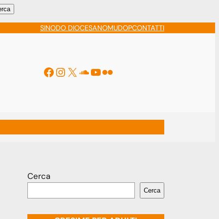
erca
SINODO DIOCESANO
MUDOP
CONTATTI
Facebook
Instagram
X
Soundcloud
YouTube
Flickr
ti
Cerca
Cerca