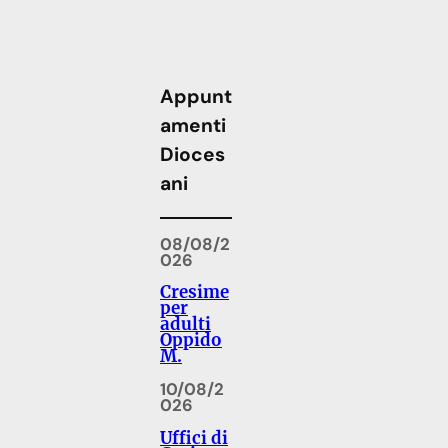
Appunt
amenti
Dioces
ani
08/08/2
026
Cresime
per
adulti
Oppido
M.
10/08/2
026
Uffici di