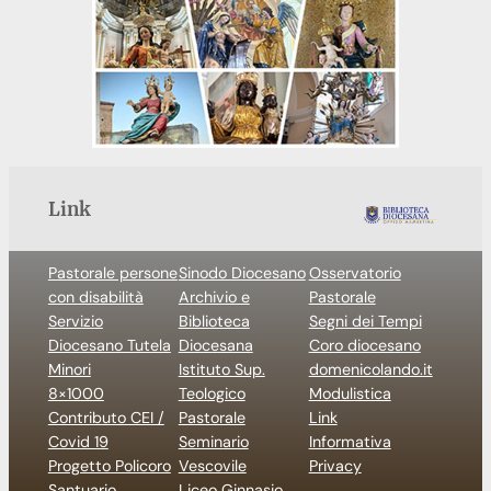
Link
Pastorale persone
Sinodo Diocesano
Osservatorio
con disabilità
Archivio e
Pastorale
Servizio
Biblioteca
Segni dei Tempi
Diocesano Tutela
Diocesana
Coro diocesano
Minori
Istituto Sup.
domenicolando.it
8×1000
Teologico
Modulistica
Contributo CEI /
Pastorale
Link
Covid 19
Seminario
Informativa
Progetto Policoro
Vescovile
Privacy
Santuario
Liceo Ginnasio