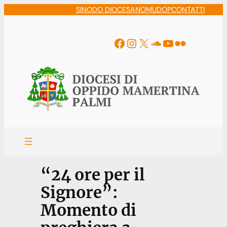
Vai
SINODO DIOCESANO
MUDOP
CONTATTI
al
contenuto
Facebook
Instagram
X
Soundcloud
YouTube
Flickr
“24 ore per il
Signore”:
Momento di