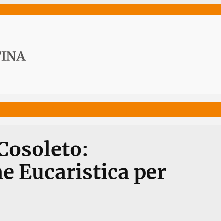
ws
Media
Documenti
Acqua Viva News
Contat
Cosoleto:
e Eucaristica per