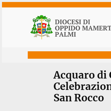
Vai
al
contenuto
Home
Vescovo
Diocesi
Uffici
Ne
Acquaro di 
Celebrazion
San Rocco