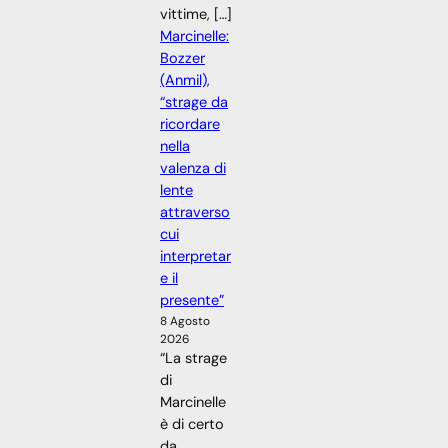
vittime, […]
Marcinelle:
Bozzer
(Anmil),
“strage da
ricordare
nella
valenza di
lente
attraverso
cui
interpretar
e il
presente”
8 Agosto
2026
“La strage
di
Marcinelle
è di certo
da