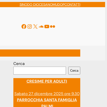
SINODO DIOCESANO
MUDOP
CONTATTI
Facebook
Instagram
X
Soundcloud
YouTube
Flickr
ti
Cerca
Cerca
CRESIME PER ADULTI
Sabato 27 dicembre 2025 ore 9.30
PARROCCHIA SANTA FAMIGLIA
PALMI