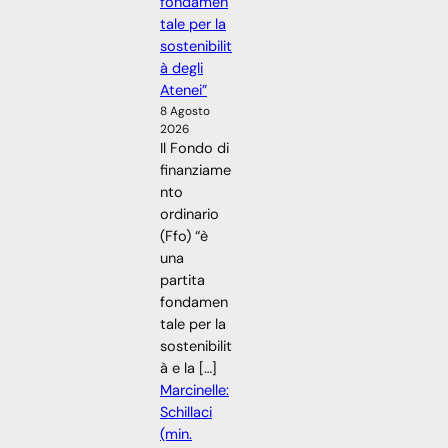
fondamen
tale per la
sostenibilit
à degli
Atenei”
8 Agosto
2026
Il Fondo di
finanziame
nto
ordinario
(Ffo) “è
una
partita
fondamen
tale per la
sostenibilit
à e la […]
Marcinelle:
Schillaci
(min.