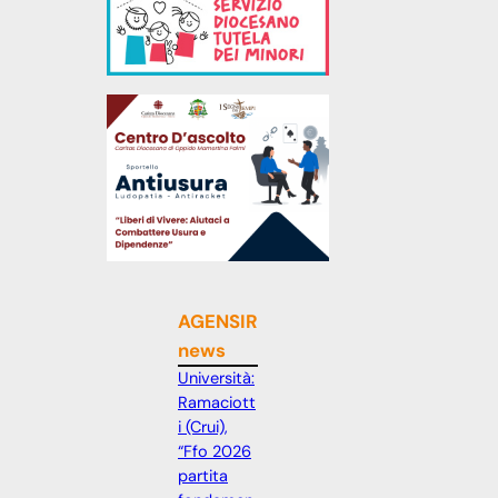
AGENSIR
news
Università:
Ramaciott
i (Crui),
“Ffo 2026
partita