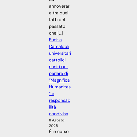
annoverar
e tra quei
fatti del
passato
che […]
Fuci: a
Camaldoli
universitari
cattolici
riuniti per
parlare di
“Magnifica
Humanitas
” e
responsab
ilità
condivisa
8 Agosto
2026
È in corso