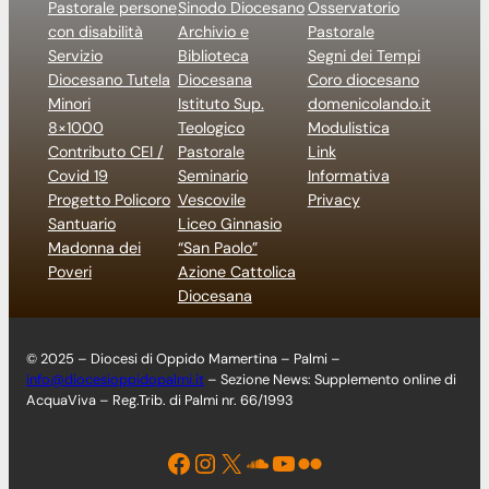
Pastorale persone
Sinodo Diocesano
Osservatorio
con disabilità
Archivio e
Pastorale
Servizio
Biblioteca
Segni dei Tempi
Diocesano Tutela
Diocesana
Coro diocesano
Minori
Istituto Sup.
domenicolando.it
8×1000
Teologico
Modulistica
Contributo CEI /
Pastorale
Link
Covid 19
Seminario
Informativa
Progetto Policoro
Vescovile
Privacy
Santuario
Liceo Ginnasio
Madonna dei
“San Paolo”
Poveri
Azione Cattolica
Diocesana
© 2025 – Diocesi di Oppido Mamertina – Palmi –
info@diocesioppidopalmi.it
– Sezione News: Supplemento online di
AcquaViva – Reg.Trib. di Palmi nr. 66/1993
Facebook
Instagram
X
Soundcloud
YouTube
Flickr