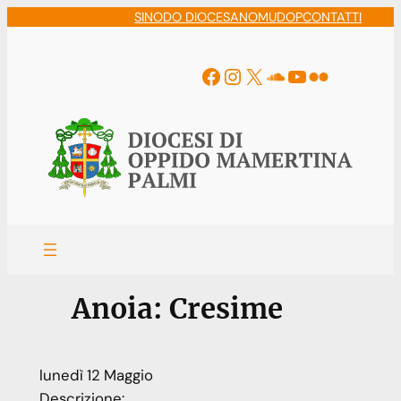
Vai
SINODO DIOCESANO
MUDOP
CONTATTI
al
contenuto
Facebook
Instagram
X
Soundcloud
YouTube
Flickr
Anoia: Cresime
lunedì
12
Maggio
Descrizione: