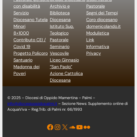
con disabilità
Archivio e
Pastorale
Servizio
Biblioteca
Segni dei Tempi
Diocesano Tutela
Diocesana
Coro diocesano
Minori
Istituto Sup.
domenicolando.it
8×1000
Teologico
Modulistica
Contributo CEI /
Pastorale
Link
Covid 19
Seminario
Informativa
Progetto Policoro
Vescovile
Privacy
Santuario
Liceo Ginnasio
Madonna dei
“San Paolo”
Poveri
Azione Cattolica
Diocesana
© 2025 – Diocesi di Oppido Mamertina – Palmi –
info@diocesioppidopalmi.it
– Sezione News: Supplemento online di
AcquaViva – Reg.Trib. di Palmi nr. 66/1993
Facebook
Instagram
X
Soundcloud
YouTube
Flickr