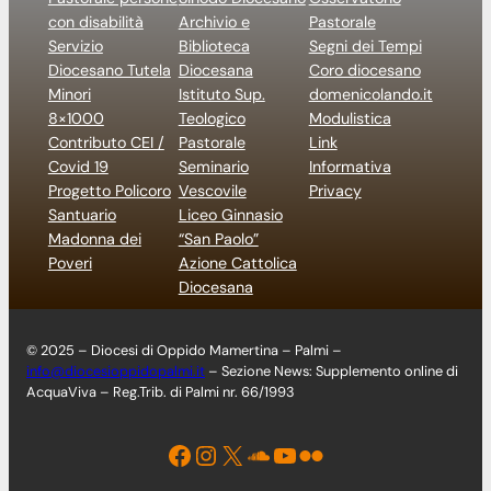
con disabilità
Archivio e
Pastorale
Servizio
Biblioteca
Segni dei Tempi
Diocesano Tutela
Diocesana
Coro diocesano
Minori
Istituto Sup.
domenicolando.it
8×1000
Teologico
Modulistica
Contributo CEI /
Pastorale
Link
Covid 19
Seminario
Informativa
Progetto Policoro
Vescovile
Privacy
Santuario
Liceo Ginnasio
Madonna dei
“San Paolo”
Poveri
Azione Cattolica
Diocesana
© 2025 – Diocesi di Oppido Mamertina – Palmi –
info@diocesioppidopalmi.it
– Sezione News: Supplemento online di
AcquaViva – Reg.Trib. di Palmi nr. 66/1993
Facebook
Instagram
X
Soundcloud
YouTube
Flickr