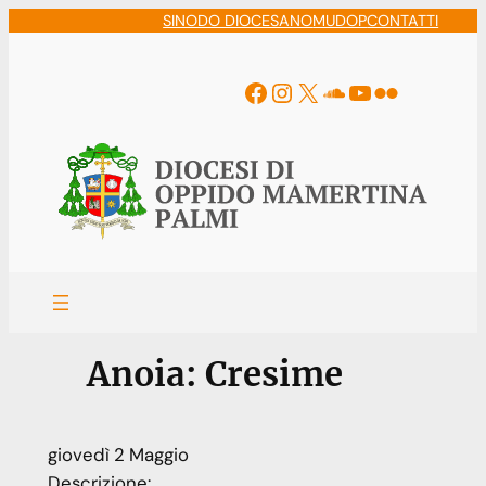
Vai
SINODO DIOCESANO
MUDOP
CONTATTI
al
contenuto
Facebook
Instagram
X
Soundcloud
YouTube
Flickr
Anoia: Cresime
giovedì
2
Maggio
Descrizione: