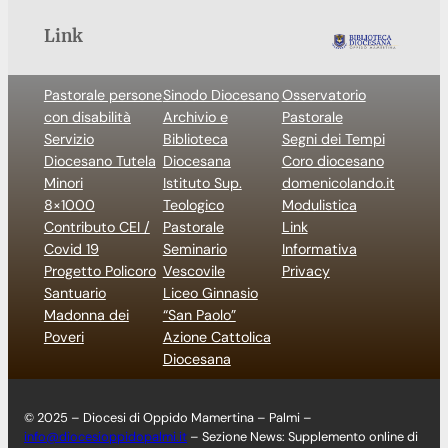
Link
Pastorale persone
Sinodo Diocesano
Osservatorio
con disabilità
Archivio e
Pastorale
Servizio
Biblioteca
Segni dei Tempi
Diocesano Tutela
Diocesana
Coro diocesano
Minori
Istituto Sup.
domenicolando.it
8×1000
Teologico
Modulistica
Contributo CEI /
Pastorale
Link
Covid 19
Seminario
Informativa
Progetto Policoro
Vescovile
Privacy
Santuario
Liceo Ginnasio
Madonna dei
“San Paolo”
Poveri
Azione Cattolica
Diocesana
© 2025 – Diocesi di Oppido Mamertina – Palmi –
info@diocesioppidopalmi.it
– Sezione News: Supplemento online di