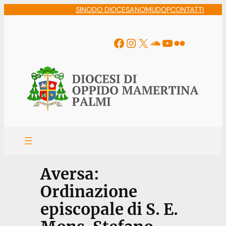
Vai
SINODO DIOCESANO
MUDOP
CONTATTI
al
contenuto
Facebook
Instagram
X
Soundcloud
YouTube
Flickr
Aversa:
Ordinazione
episcopale di S. E.