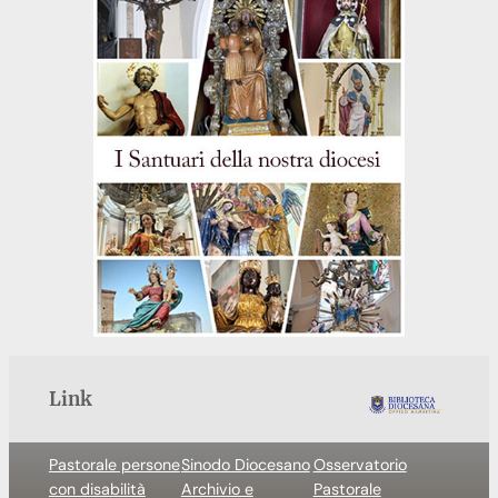
Link
Pastorale persone
Sinodo Diocesano
Osservatorio
con disabilità
Archivio e
Pastorale