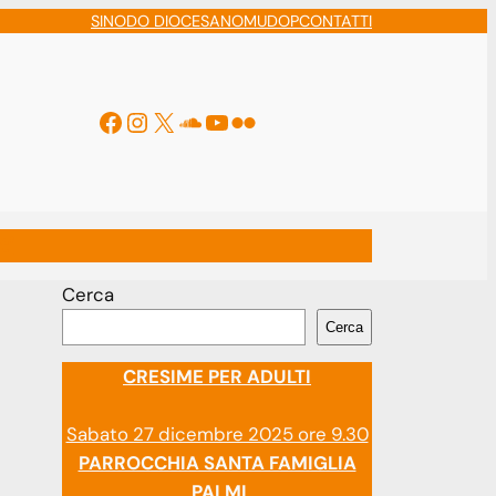
SINODO DIOCESANO
MUDOP
CONTATTI
Facebook
Instagram
X
Soundcloud
YouTube
Flickr
ti
Cerca
Cerca
CRESIME PER ADULTI
Sabato 27 dicembre 2025 ore 9.30
PARROCCHIA SANTA FAMIGLIA
PALMI