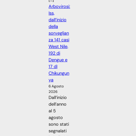
Arbovirosi:
Iss,
dall’inizio
della
sorveglian
za 141 casi
West Nile,
192 di
Dengue e
17 dì
Chikungun
ya
6 Agosto
2026
Dall’inizio
dell’anno
al 5
agosto
sono stati
segnalati