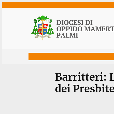
Vai
al
contenuto
Home
Vescovo
Diocesi
Uffici
Ne
Barritteri: 
dei Presbite