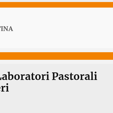
ws
Media
Documenti
Acqua Viva News
Contat
Laboratori Pastorali
ri