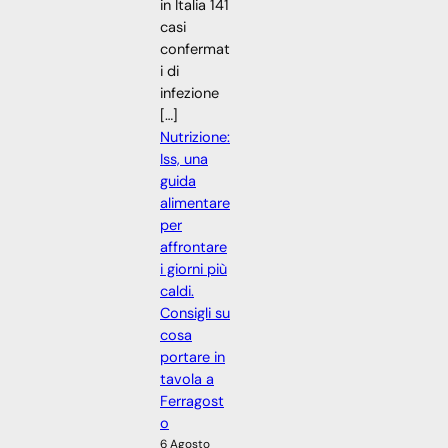
in Italia 141
casi
confermat
i di
infezione
[…]
Nutrizione:
Iss, una
guida
alimentare
per
affrontare
i giorni più
caldi.
Consigli su
cosa
portare in
tavola a
Ferragost
o
6 Agosto