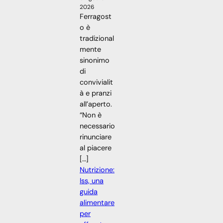
2026
Ferragost
o è
tradizional
mente
sinonimo
di
convivialit
à e pranzi
all’aperto.
“Non è
necessario
rinunciare
al piacere
[…]
Nutrizione:
Iss, una
guida
alimentare
per